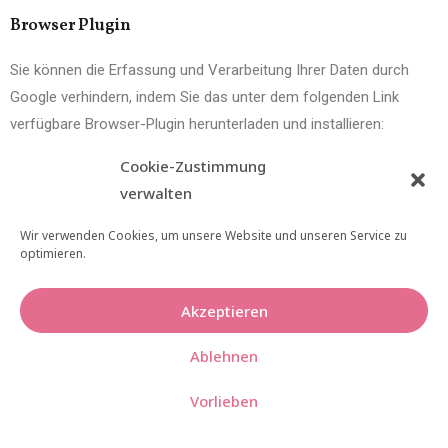
Browser Plugin
Sie können die Erfassung und Verarbeitung Ihrer Daten durch
Google verhindern, indem Sie das unter dem folgenden Link
verfügbare Browser-Plugin herunterladen und installieren:
https://tools.google.com/dlpage/gaoptout?hl=de
.
Cookie-Zustimmung
verwalten
Mehr Informationen zum Umgang mit Nutzerdaten bei Google
Analytics finden Sie in der Datenschutzerklärung von Google:
Wir verwenden Cookies, um unsere Website und unseren Service zu
https://support.google.com/analytics/answer/6004245?hl=de
.
optimieren.
Auftragsverarbeitung
Akzeptieren
Wir haben mit Google einen Vertrag zur Auftragsverarbeitung
Ablehnen
abgeschlossen und setzen die strengen Vorgaben der deutschen
Datenschutzbehörden bei der Nutzung von Google Analytics
Vorlieben
vollständig um.